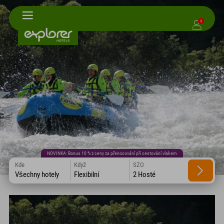
1
NOVINKA: Bonus 10 % z ceny za přenocování při cestování vlakem
Kde
Když
SZO
Všechny hotely
Flexibilní
2 Hosté