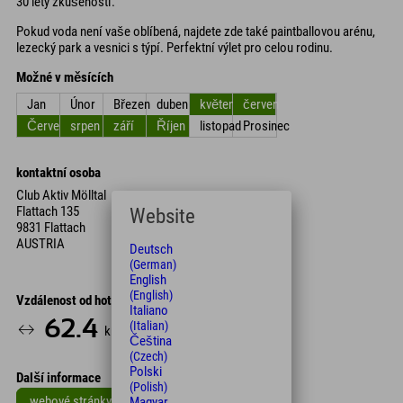
30 lety zkušeností.
Pokud voda není vaše oblíbená, najdete zde také paintballovou arénu,
lezecký park a vesnici s týpí. Perfektní výlet pro celou rodinu.
Možné v měsících
Jan
Únor
Březen
duben
květen
červen
Červenec
srpen
září
Říjen
listopad
Prosinec
kontaktní osoba
Club Aktiv Mölltal
Flattach 135
Website
9831 Flattach
AUSTRIA
Deutsch
(German)
English
(English)
Vzdálenost od hotelu
Italiano
62.4
65
(Italian)
km
Min.
Čeština
(Czech)
Polski
Další informace
(Polish)
webové stránky
Magyar