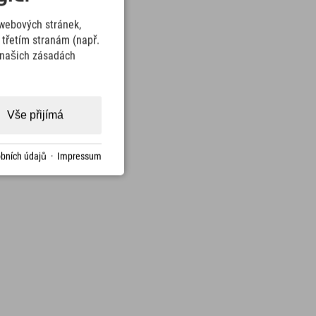
webových stránek,
třetím stranám (např.
v našich zásadách
Vše přijímá
bních údajů
·
Impressum