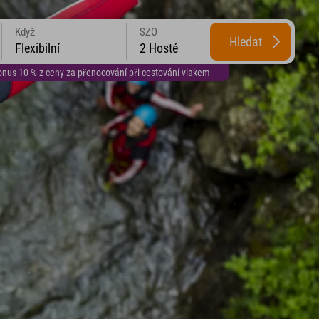
Když
SZO
Hledat
Flexibilní
2 Hosté
us 10 % z ceny za přenocování při cestování vlakem