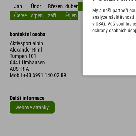
Jan
Únor
Březen
duben
květen
červen
My a naši partneři po
Červenec
srpen
září
Říjen
listopad
Prosinec
analýze návštěvnosti 
v USA). Váš souhlas j
ochrany osobních úda
kontaktní osoba
Aktivsport alpin
Alexander Riml
Tumpen 101
6441 Umhausen
AUSTRIA
Mobil
+43 6991 140 02 89
Další informace
webové stránky
+