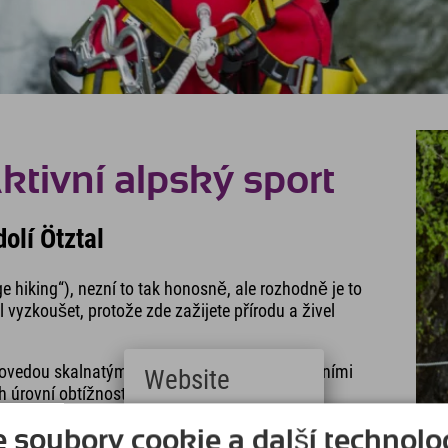
ktivní alpský sport
olí Ötztal
 hiking“), nezní to tak honosně, ale rozhodně je to
l vyzkoušet, protože zde zažijete přírodu a živel
 provedou skalnatými soutěskami, divokými vodními
Website
 úrovní obtížnosti. .
Deutsch
soubory cookie a další technolog
(German)