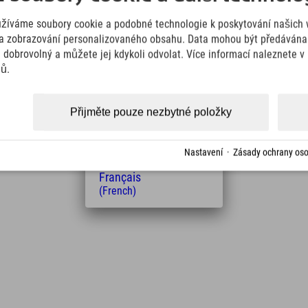
English
užíváme soubory cookie a podobné technologie k poskytování našich 
(English)
Italiano
a zobrazování personalizovaného obsahu. Data mohou být předávána 
(Italian)
e dobrovolný a můžete jej kdykoli odvolat. Více informací naleznete 
Čeština
jů.
Vzdálenost od hotelu
(Czech)
Polski
5
7
km
Min.
(Polish)
Přijměte pouze nezbytné položky
Magyar
(Hungarian)
Nederlands
Nastavení
·
Zásady ochrany oso
(Dutch)
Français
(French)
Leaflet
| Map data © OpenStreetMap contributors