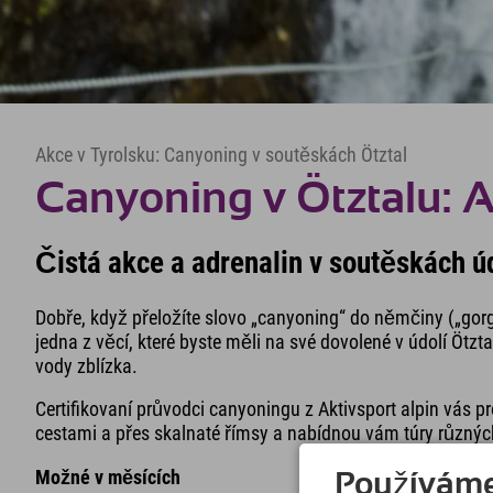
Akce v Tyrolsku: Canyoning v soutěskách Ötztal
Canyoning v Ötztalu: A
Čistá akce a adrenalin v soutěskách úd
Dobře, když přeložíte slovo „canyoning“ do němčiny („gorge
jedna z věcí, které byste měli na své dovolené v údolí Ötzta
vody zblízka.
Certifikovaní průvodci canyoningu z Aktivsport alpin vás
cestami a přes skalnaté římsy a nabídnou vám túry různých
Možné v měsících
Používáme 