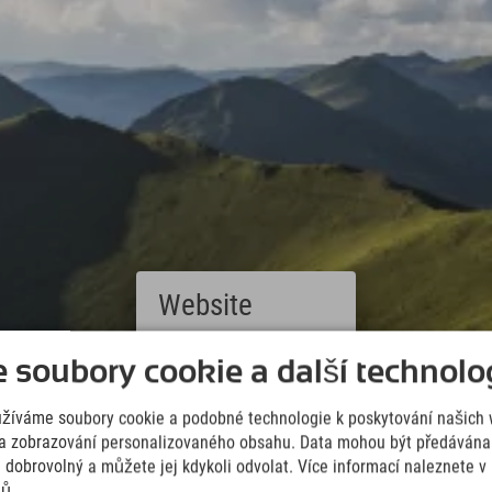
Website
Deutsch
soubory cookie a další technolog
(German)
English
užíváme soubory cookie a podobné technologie k poskytování našich 
(English)
Italiano
a zobrazování personalizovaného obsahu. Data mohou být předávána 
(Italian)
e dobrovolný a můžete jej kdykoli odvolat. Více informací naleznete 
Čeština
jů.