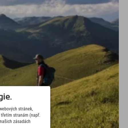
ie.
webových stránek,
třetím stranám (např.
v našich zásadách