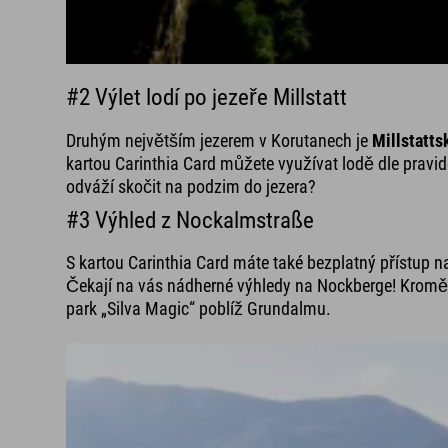
#2 Výlet lodí po jezeře Millstatt
Druhým největším jezerem v Korutanech je
Millstatts
kartou Carinthia Card můžete využívat lodě dle pravi
odváží skočit na podzim do jezera?
#3 Výhled z Nockalmstraße
S kartou Carinthia Card máte také bezplatný přístup 
Čekají na vás nádherné výhledy na Nockberge! Krom
park „Silva Magic“ poblíž Grundalmu.