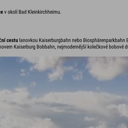
ce
v okolí Bad Kleinkirchheimu.
ční cestu
lanovkou Kaiserburgbahn nebo Biosphärenparkbahn B
movem Kaiserburg Bobbahn, nejmodernější kolečkové bobové drá