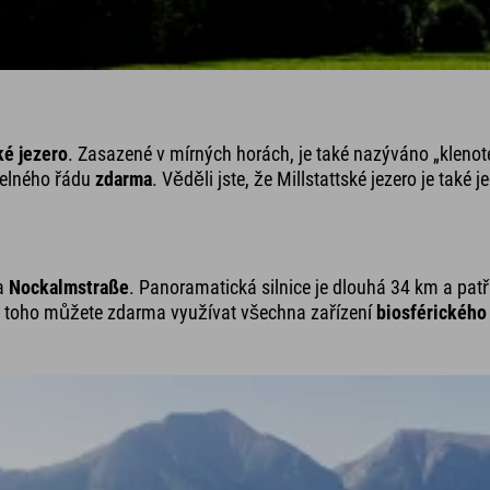
ké jezero
. Zasazené v mírných horách, je také nazýváno „klenot
delného řádu
zdarma
. Věděli jste, že Millstattské jezero je také
na
Nockalmstraße
. Panoramatická silnice je dlouhá 34 km a pat
ě toho můžete zdarma využívat všechna zařízení
biosférického