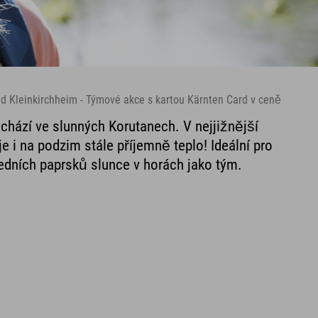
ad Kleinkirchheim - Týmové akce s kartou Kärnten Card v ceně
chází ve slunných Korutanech. V nejjižnější
e i na podzim stále příjemně teplo! Ideální pro
edních paprsků slunce v horách jako tým.