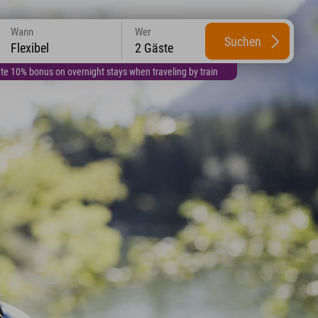
Wann
Wer
Suchen
Flexibel
2 Gäste
te 10% bonus on overnight stays when traveling by train