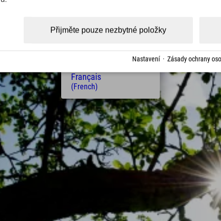
(Czech)
Polski
(Polish)
Přijměte pouze nezbytné položky
Magyar
(Hungarian)
Nederlands
Nastavení
·
Zásady ochrany oso
(Dutch)
Français
(French)