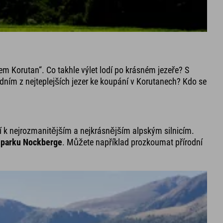
em Korutan“. Co takhle výlet lodí po krásném jezeře? S
 jedním z nejteplejších jezer ke koupání v Korutanech? Kdo se
ří k nejrozmanitějším a nejkrásnějším alpským silnicím.
 parku Nockberge
. Můžete například prozkoumat přírodní