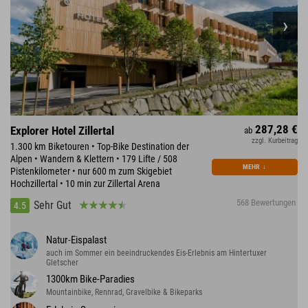
287,28 €
Explorer Hotel Zillertal
ab
zzgl. Kurbeitrag
1.300 km Biketouren • Top-Bike Destination der
Alpen • Wandern & Klettern • 179 Lifte / 508
MEHR
↓
Pistenkilometer • nur 600 m zum Skigebiet
Hochzillertal • 10 min zur Zillertal Arena
568 Bewertungen
Sehr Gut
4.5
Natur-Eispalast
auch im Sommer ein beeindruckendes Eis-Erlebnis am Hintertuxer
Gletscher
1300km Bike-Paradies
Mountainbike, Rennrad, Gravelbike & Bikeparks