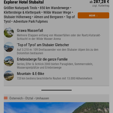
287,28 €
Explorer Hotel Stubaital
ab
zzgl. Kurbeitrag
Größter Naturpark Tirols • 850 km Wanderwege •
Klettersteige & Kletterpark • Wilde Wasser Wege •
MEHR
↓
Stubaier Höhenweg • Almen und Bergseen • Top of
Tyrol • Adventure Park Fulpmes
Grawa Wasserfall
Mehrere Etappen entlang von Wasserfällen oder der Ruetz-Katarakt-
Schlucht in der Wilde Wasser Arena
'Top of Tyrol' am Stubaier Gletscher
Auf 3.210 m: 109 Dreitausender von den Stubaier Alpen bis zu den
Dolomiten bestaunen
Erlebnisberge für die ganze Familie
Serles, Elfer & Schlick 2000 bieten Paragliden, Sommerrodeln,
Wasserspielplätze und Erlebniswege
Mountain- & E-Bike
720 km bestens beschilderte Routen mit 13.000 Höhenmetern
Österreich › Ötztal › Umhausen