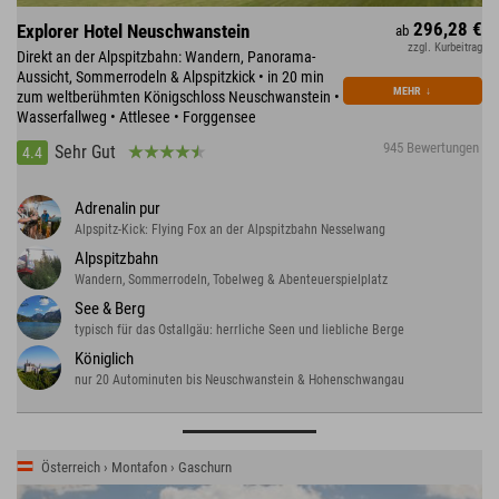
296,28 €
Explorer Hotel Neuschwanstein
ab
zzgl. Kurbeitrag
Direkt an der Alpspitzbahn: Wandern, Panorama-
Aussicht, Sommerrodeln & Alpspitzkick • in 20 min
MEHR
↓
zum weltberühmten Königschloss Neuschwanstein •
Wasserfallweg • Attlesee • Forggensee
945 Bewertungen
Sehr Gut
4.4
Adrenalin pur
Alpspitz-Kick: Flying Fox an der Alpspitzbahn Nesselwang
Alpspitzbahn
Wandern, Sommerrodeln, Tobelweg & Abenteuerspielplatz
See & Berg
typisch für das Ostallgäu: herrliche Seen und liebliche Berge
Königlich
nur 20 Autominuten bis Neuschwanstein & Hohenschwangau
Österreich › Montafon › Gaschurn