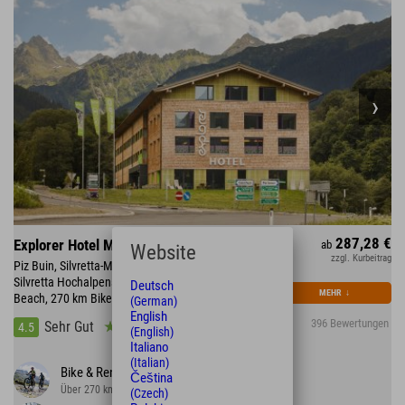
287,28 €
Explorer Hotel Montafon
ab
Website
zzgl. Kurbeitrag
Piz Buin, Silvretta-Montafon mit 300 km Skipiste •
Silvretta Hochalpenstraße • direkt am Mountain
Deutsch
MEHR
↓
Beach, 270 km Bikestrecke
(German)
English
396 Bewertungen
Sehr Gut
4.5
(English)
Italiano
(Italian)
Bike & Rennrad
Čeština
Über 270 km Strecke im Tal und auf dem Berg
(Czech)