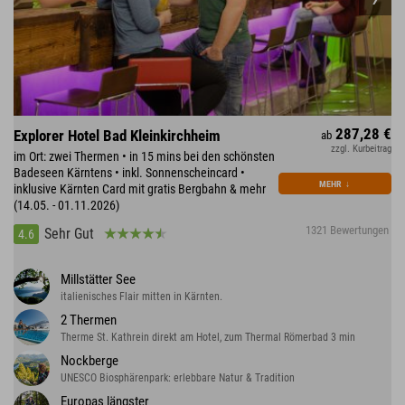
287,28 €
Explorer Hotel Bad Kleinkirchheim
ab
zzgl. Kurbeitrag
im Ort: zwei Thermen • in 15 mins bei den schönsten
Badeseen Kärntens • inkl. Sonnenscheincard •
MEHR
↓
inklusive Kärnten Card mit gratis Bergbahn & mehr
(14.05. - 01.11.2026)
1321 Bewertungen
Sehr Gut
4.6
Millstätter See
italienisches Flair mitten in Kärnten.
2 Thermen
Therme St. Kathrein direkt am Hotel, zum Thermal Römerbad 3 min
Nockberge
UNESCO Biosphärenpark: erlebbare Natur & Tradition
Europas längster