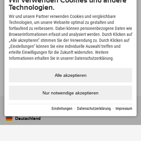
Wir verwenden Cookies und andere
Tatzelwurm-Wasserfälle
Technologien.
Sudelfeld – Mountainbiken
Wir und unsere Partner verwenden Cookies und vergleichbare
Abwechslungsreiche Strecken für Einsteiger und ambitionierte Biker.
Technologien, um unsere Webseite optimal zu gestalten und
Wahrzeichen Wendelstein
fortlaufend zu verbessern. Dabei können personenbezogene Daten wie
mit der historischen Zahnradbahn auf 1.800 m
Browserinformationen erfasst und analysiert werden. Durch Klicken auf
Bilderbuchdorf Bayrischzell
„Alle akzeptieren“ stimmen Sie der Verwendung zu. Durch Klicken auf
„Einstellungen“ können Sie eine individuelle Auswahl treffen und
schöner geht es einfach nicht!
erteilte Einwilligungen für die Zukunft widerrufen. Weitere
Spitzingsee & Schliersee
Informationen erhalten Sie in unserer Datenschutzerklärung.
Bergseen und Natur erleben
Alle akzeptieren
Nur notwendige akzeptieren
Einstellungen
·
Datenschutzerklärung
·
Impressum
Deutschland
Oberstdorf
+49 8322 940 790
An der Breitach 3
Adresse speichern
Neuschwanstein
+49 8361 998 9000