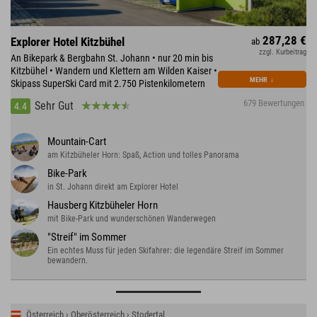
287,28 €
Explorer Hotel Kitzbühel
ab
zzgl. Kurbeitrag
An Bikepark & Bergbahn St. Johann • nur 20 min bis
Kitzbühel • Wandern und Klettern am Wilden Kaiser •
MEHR
↓
Skipass SuperSki Card mit 2.750 Pistenkilometern
679 Bewertungen
Sehr Gut
4.4
Mountain-Cart
am Kitzbüheler Horn: Spaß, Action und tolles Panorama
Bike-Park
in St. Johann direkt am Explorer Hotel
Hausberg Kitzbüheler Horn
mit Bike-Park und wunderschönen Wanderwegen
"Streif" im Sommer
Ein echtes Muss für jeden Skifahrer: die legendäre Streif im Sommer
bewandern.
Österreich › Oberösterreich › Stodertal