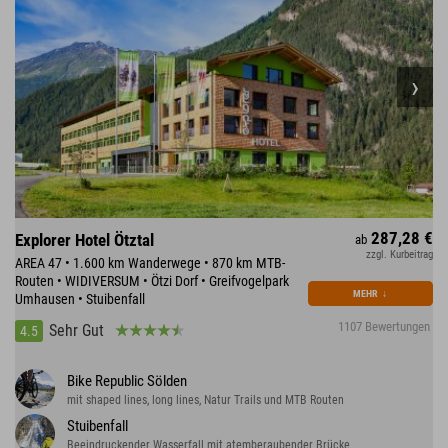
287,28 €
Explorer Hotel Ötztal
ab
zzgl. Kurbeitrag
AREA 47 • 1.600 km Wanderwege • 870 km MTB-
Routen • WIDIVERSUM • Ötzi Dorf • Greifvogelpark
MEHR
↓
Umhausen • Stuibenfall
1107 Bewertungen
Sehr Gut
4.5
Bike Republic Sölden
mit shaped lines, long lines, Natur Trails und MTB Routen
Stuibenfall
Beeindruckender Wasserfall mit atemberaubender Brücke