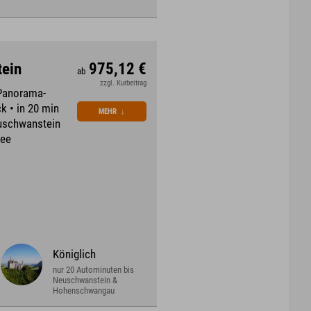
tein
975,12 €
ab
zzgl. Kurbeitrag
 Panorama-
k • in 20 min
MEHR
↓
uschwanstein
see
Königlich
nur 20 Autominuten bis
Neuschwanstein &
Hohenschwangau