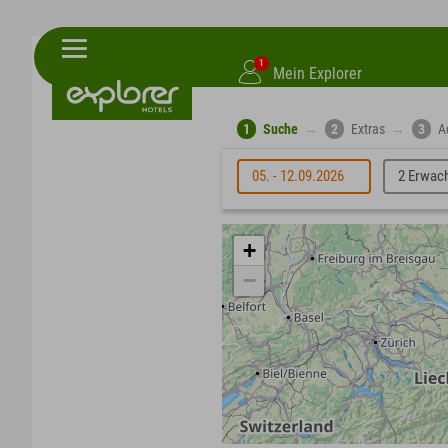
1
Mein Explorer
1
Suche
→
2
Extras
→
3
A
05. - 12.09.2026
2 Erwac
+
−