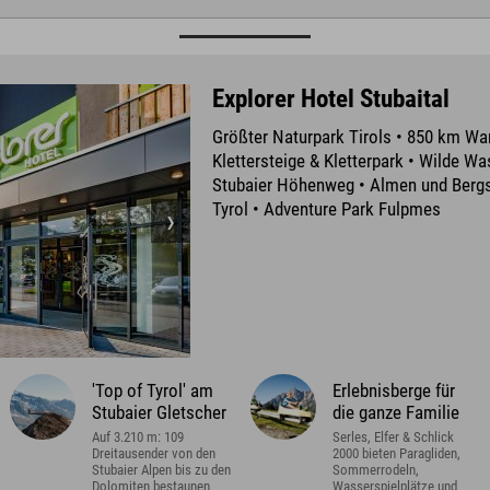
Explorer Hotel Stubaital
Größter Naturpark Tirols • 850 km W
Klettersteige & Kletterpark • Wilde W
Stubaier Höhenweg • Almen und Bergs
Tyrol • Adventure Park Fulpmes
'Top of Tyrol' am
Erlebnisberge für
Stubaier Gletscher
die ganze Familie
Auf 3.210 m: 109
Serles, Elfer & Schlick
Dreitausender von den
2000 bieten Paragliden,
Stubaier Alpen bis zu den
Sommerrodeln,
Dolomiten bestaunen
Wasserspielplätze und