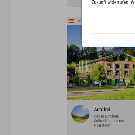
Zukunft widerrufen. W
Deutschland › Allgäu › Fischen bei Obe
Autofrei
sieben autofreie
Seitentäler rund um
Oberstdorf