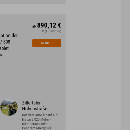
890,12 €
ab
zzgl. Kurbeitrag
ation der
 / 508
MEHR
↓
ebiet
na
Zillertaler
Höhenstraße
mit dem Auto hinauf auf
bis zu 2.020 Meter -
atemberaubender
Panorama-Bergblick