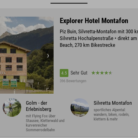
Explorer Hotel Montafon
Piz Buin, Silvretta-Montafon mit 300 k
Silvretta Hochalpenstraße • direkt a
Beach, 270 km Bikestrecke
Sehr Gut
4.5
396 Bewertungen
Golm - der
Silvretta Montafon
Erlebnisberg
sportliches Alpental:
wandern, biken, rodeln,
mit Flying Fox über
klettern & mehr
Stausee, Kletterwald und
kurvenreicher
Sommerrodelbahn