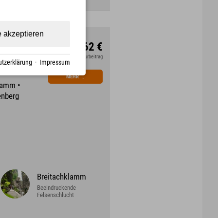
e akzeptieren
1085,62 €
ab
zzgl. Kurbeitrag
tzerklärung
·
Impressum
 200 km
MEHR
↓
klamm •
enberg
Breitachklamm
Beeindruckende
Felsenschlucht