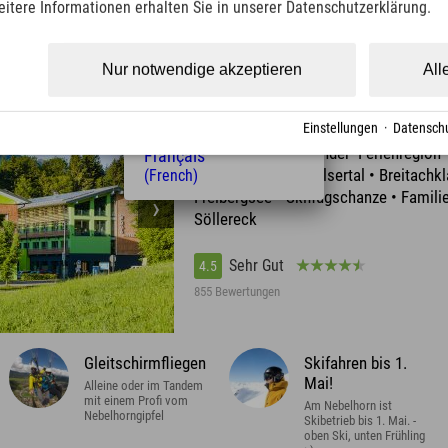
eitere Informationen erhalten Sie in unserer Datenschutzerklärung.
(Czech)
Polski
(Polish)
Nur notwendige akzeptieren
All
rstdorf
Magyar
Explorer Hotel Oberstdorf
(Hungarian)
Nederlands
Einstellungen
·
Datenschu
südlichster Ferienort Deutschlands •
(Dutch)
Wanderwege • 2-Länder- Ferienregion
Français
Oberstdorf/Kleinwalsertal • Breitach
(French)
Freibergsee • Skiflugschanze • Famili
Söllereck
Sehr Gut
4.5
855 Bewertungen
Gleitschirmfliegen
Skifahren bis 1.
Mai!
Alleine oder im Tandem
mit einem Profi vom
Am Nebelhorn ist
Nebelhorngipfel
Skibetrieb bis 1. Mai. -
oben Ski, unten Frühling