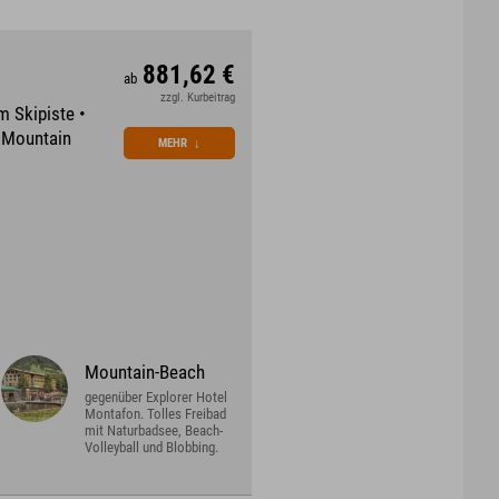
881,62 €
ab
zzgl. Kurbeitrag
m Skipiste •
m Mountain
MEHR
↓
Mountain-Beach
gegenüber Explorer Hotel
Montafon. Tolles Freibad
mit Naturbadsee, Beach-
Volleyball und Blobbing.