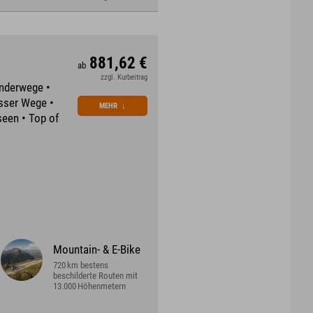
881,62 €
ab
zzgl. Kurbeitrag
anderwege •
asser Wege •
MEHR
↓
een • Top of
Mountain- & E-Bike
720 km bestens
beschilderte Routen mit
13.000 Höhenmetern