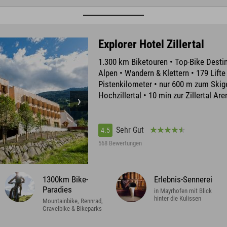
Explorer Hotel Zillertal
1.300 km Biketouren • Top-Bike Destin
Alpen • Wandern & Klettern • 179 Lifte
Pistenkilometer • nur 600 m zum Skig
Hochzillertal • 10 min zur Zillertal Are
Sehr Gut
4.5
568 Bewertungen
1300km Bike-
Erlebnis-Sennerei
Paradies
in Mayrhofen mit Blick
hinter die Kulissen
Mountainbike, Rennrad,
Gravelbike & Bikeparks