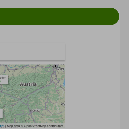
toder
€
m
flet
| Map data © OpenStreetMap contributors