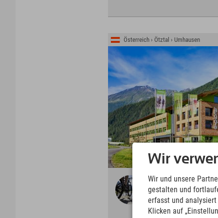
Österreich › Ötztal › Umhausen
Wir verwe
Wir und unsere Partne
Bike Republic
gestalten und fortla
Sölden
erfasst und analysier
mit shaped lines, long
Klicken auf „Einstellu
lines, Natur Trails und
MTB Routen