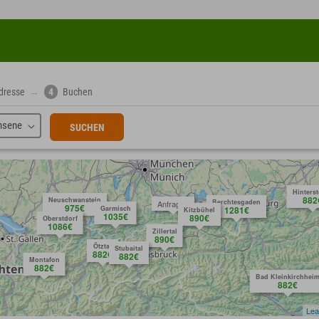
dresse
→
4
Buchen
hsene
SUCHEN
Hinters
882
Neuschwanstein
Berchtesgaden
Anfragen
975€
Garmisch
1281€
Kitzbühel
1035€
890€
Oberstdorf
1086€
Zillertal
890€
Ötztal
Stubaital
882€
882€
Montafon
882€
Bad Kleinkirchhei
882€
Lea