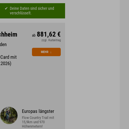
Deine Daten sind sicher und
verschlüsselt.
rchheim
881,62 €
ab
zzgl. Kurbeitrag
 den
MEHR
↓
 Card mit
.2026)
Europas längster
Flow Country Trail mit
15,9km und 970
Höhenmetern!