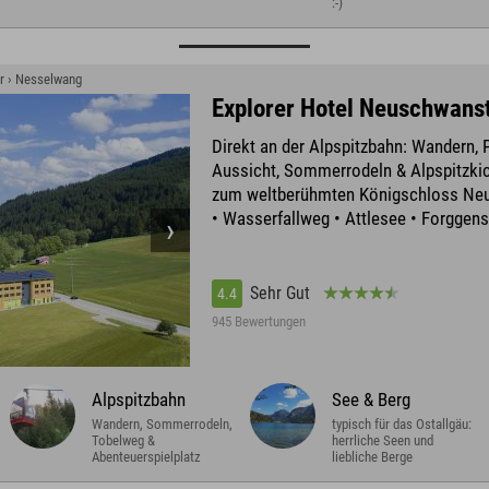
:-)
er › Nesselwang
Explorer Hotel Neuschwans
Direkt an der Alpspitzbahn: Wandern,
Aussicht, Sommerrodeln & Alpspitzkic
zum weltberühmten Königschloss Ne
• Wasserfallweg • Attlesee • Forggen
Sehr Gut
4.4
945 Bewertungen
Alpspitzbahn
See & Berg
Wandern, Sommerrodeln,
typisch für das Ostallgäu:
Tobelweg &
herrliche Seen und
Abenteuerspielplatz
liebliche Berge