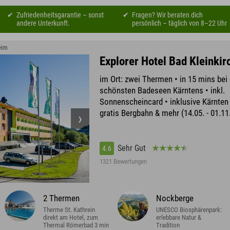
Zufriedenheitsgarantie – sonst
Fragen? Wir beraten dich
andere Unterkunft.
persönlich – täglich von 8–22 Uhr
eim
Explorer Hotel Bad Kleinki
im Ort: zwei Thermen • in 15 mins bei
schönsten Badeseen Kärntens • inkl.
Sonnenscheincard • inklusive Kärnten
gratis Bergbahn & mehr (14.05. - 01.11
Sehr Gut
4.6
1321 Bewertungen
2 Thermen
Nockberge
Therme St. Kathrein
UNESCO Biosphärenpark:
direkt am Hotel, zum
erlebbare Natur &
Thermal Römerbad 3 min
Tradition