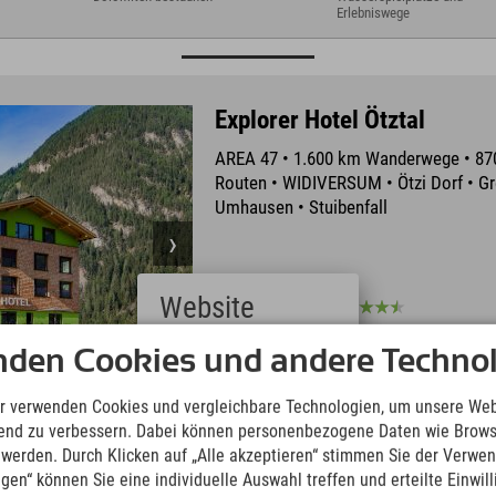
Erlebniswege
Explorer Hotel Ötztal
AREA 47 • 1.600 km Wanderwege • 8
Routen • WIDIVERSUM • Ötzi Dorf • Gr
Umhausen • Stuibenfall
Website
Sehr Gut
4.5
1107 Bewertungen
Deutsch
nden Cookies und andere Technol
(German)
English
r verwenden Cookies und vergleichbare Technologien, um unsere Web
Stuibenfall
250 Dreitausender
(English)
ufend zu verbessern. Dabei können personenbezogene Daten wie Brow
Beeindruckender
Schier endlose 1.600 km
Italiano
t werden. Durch Klicken auf „Alle akzeptieren“ stimmen Sie der Verwe
Wasserfall mit
Wanderwege & 850 Bike-
(Italian)
atemberaubender Brücke
Kilometer
ngen“ können Sie eine individuelle Auswahl treffen und erteilte Einwil
Čeština