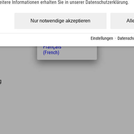
eitere Informationen erhalten Sie in unserer Datenschutzerklärung.
(Czech)
Polski
(Polish)
Nur notwendige akzeptieren
All
Magyar
e
(Hungarian)
Nederlands
Einstellungen
·
Datenschu
e
(Dutch)
Français
(French)
g