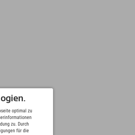
ogien.
seite optimal zu
serinformationen
ndung zu. Durch
ligungen für die