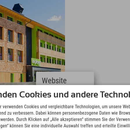
Website
Deutsch
nden Cookies und andere Technol
(German)
English
r verwenden Cookies und vergleichbare Technologien, um unsere Web
(English)
ufend zu verbessern. Dabei können personenbezogene Daten wie Brow
Italiano
t werden. Durch Klicken auf „Alle akzeptieren“ stimmen Sie der Verwe
(Italian)
ngen“ können Sie eine individuelle Auswahl treffen und erteilte Einwil
Čeština