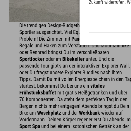
Zukunft widerrufen. W
Die trendigen Design-Budgethotels sind perfekt auf all
Sportler ausgerichtet. Viel Equipment dabei? Kein
Problem! Die Zimmer mit
Panoramafenster
haben viel
Regale und Haken zum Verstauen. Das Mountainbike
oder Rennrad bringst Du im verschließbaren
Sportlocker
oder im
Bikekeller
unter. Und die
passende Tour gibt's an der interaktiven Explorer Wall,
oder Du fragst unsere Explorer Buddies nach ihren
Tipps. Damit Du mit vollen Energiespeichern in den Ta
startest, bekommst Du bei uns ein
vitales
Frühstücksbuffet
mit gratis Heißgetränken und über
70 Komponenten. Da steht dem perfekten Tag in den
Bergen nichts mehr entgegen! Abends bringst du Dein
Bike am
Waschplatz
und der
Werkbank
wieder auf
Vordermann. Deinen Körper regenerierst Du abends im
Sport Spa
und bei einem isotonischen Getränk an der