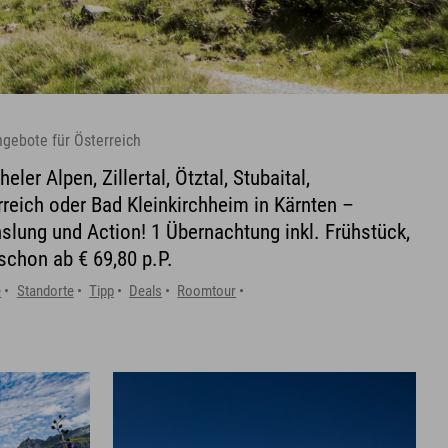
ngebote für Österreich
ler Alpen, Zillertal, Ötztal, Stubaital,
rreich oder Bad Kleinkirchheim in Kärnten –
slung und Action! 1 Übernachtung inkl. Frühstück,
schon ab € 69,80 p.P.
e
Standorte
Tipp
Deals
Roomtour